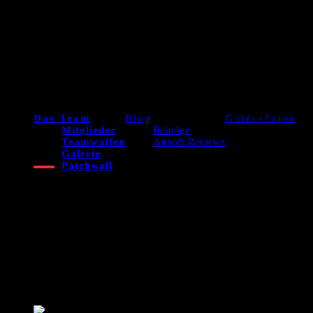
Das Team
Blog
Guides
Fotos
Mitglieder
Beiträge
Teamwaffen
Airsoft Reviews
Galerie
Patchwall